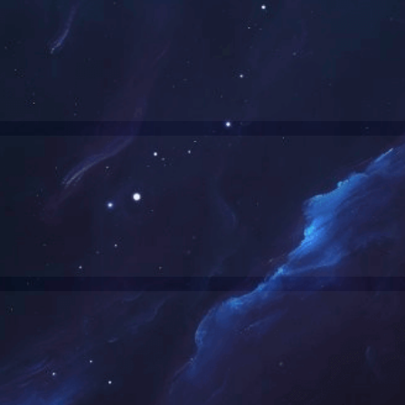
留言
留言标题：
您的姓名：
联系电话：
留言内容：