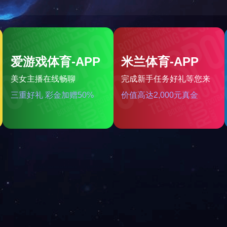
验证码：
提交留言
重新填写
CopyRight 2018 All Right Reserved 国研机械
州市番禺区大石街会江石北工业路644号巨大产业园15栋104 电话：020-3205010