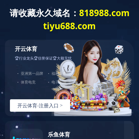
语言选择：
∷
导航菜单
Toggl
navig
公司简介
米兰·官方站官网-米兰MiLan（中国） 是集研发、制造、销售、服
务于一体的集团化食品装备制造企业。总部位于广州市番禺区巨大
产业园，毗邻广州南站（高铁站），交通方便，位置优越。
公司创立于2003年，在北京设有分公司，2009年收购广州市海珠区
华辉食品设备厂，2018年在佛山市高新技术产业开发区投资建立国
研工业园；先后与中国粮食科学研究院、中国农业科学研究院，以