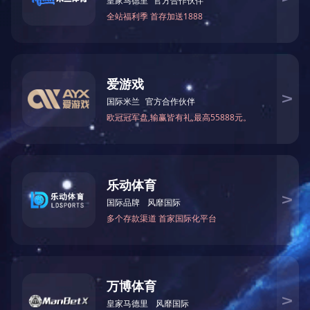
公司拥有多项创新技术专利，连续多年被广东省人民政府相关部
门评为“守合同重信用企业”。
奋斗目标：中国创造·百年国研!
经营理念：诚信、创新、分享、精进!
栏目导航
企业文化
公司简介
发展历程
新闻中心